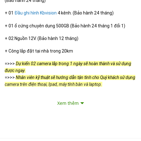
(Bảo hành 24 tháng)
+ 01
Đầu ghi hình Kbvision
4 kênh. (Bảo hành 24 tháng)
+ 01 ổ cứng chuyên dụng 500GB (Bảo hành 24 tháng 1 đổi 1)
+ 02 Nguồn 12V. (Bảo hành 12 tháng)
+ Công lắp đặt tại nhà trong 20km
=>>>
Dự kiến 02 camera lắp trong 1 ngày sẽ hoàn thành và sử dụng
được ngay
.
=>>>
Nhân viên kỹ thuật sẽ hướng dẫn tận tình cho Quý khách sử dụng
camera trên điện thoại, Ipad, máy tính bàn và laptop.
Xem thêm
*Khuyến mãi lắp trọn bộ camera KBVISION-USA:
+ Tặng gói bảo hành 24 tháng tại nhà trị giá 1.000.000đ
+ Tặng 20 mét dây mạng và đầu bấm.