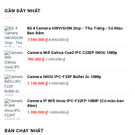
+ Tặng tên miền xem qua điện thoại trọn đời
GẦN ĐÂY NHẤT
+ Tặng Dây HDMI Hoặc VGA Trị Giá 150k
(Lưu ý :
Bạn lắp đăt trọn bộ camera tại digione gần như không phát
Bộ 4 Camera HIKVISION 2mp - Thu Tiếng - Có Màu
Ban Đêm
sinh bất kỳ gì cả chỉ phát sinh thêm dây tín hiệu và dây điện nếu vượt
7.590.000
₫
8.490.000
₫
quá 20m khuyến mại)
Camera Wifi Dahua Cue2 IPC C22EP IMOU 1080p
790.000
₫
1.390.000
₫
Camera IP Dạng DOME Kbvision 2.0 Megapixel
Camera IMOU IPC-F22P Bullet 2c 1080p
1.190.000
₫
1.350.000
₫
Camera IP Wifi Imou IPC-F22FP 1080P (Có màu ban
đêm)
Camera IP Thân Trụ Kbvision 2.0 Megapixel
1.390.000
₫
1.890.000
₫
BÁN CHẠY NHẤT