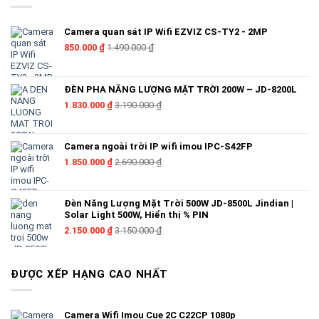
Đầu Ghi Hình camera KBVISION-USA
Camera quan sát IP Wifi EZVIZ CS-TY2 - 2MP
850.000
₫
1.490.000
₫
*Tính năng hoạt động camera KBVISION-USA:
ĐÈN PHA NĂNG LƯỢNG MẶT TRỜI 200W – JD-8200L
1.830.000
₫
3.190.000
₫
+ Phù hợp diện tích phòng từ 10m2 – 40m2
+ Giám sát từ xa trên điện thoại ở mọi nơi.
Camera ngoài trời IP wifi imou IPC-S42FP
1.850.000
₫
2.690.000
₫
+
Camera ghi hình
liên tục 24/24.
+ Phù hợp lắp đặt trong nhà hoặc ngoài trời.
Đèn Năng Lượng Mặt Trời 500W JD-8500L Jindian |
Solar Light 500W, Hiển thị % PIN
+ Hỗ trợ hồng ngoại xem ban đêm cực nét
2.150.000
₫
3.150.000
₫
+ Hỗ trợ nghe âm thanh từ camera
ĐƯỢC XẾP HẠNG CAO NHẤT
+ Camera cố định góc quan sát rộng
Camera Wifi Imou Cue 2C C22CP 1080p