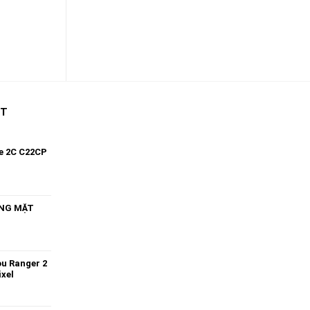
kệ, treo
ẤT
kỳ hoạt
e 2C C22CP
NG MẶT
ou Ranger 2
xel