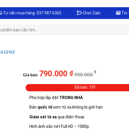
Tư vấn mua hàng: 037 987 6365
Chat Zalo
Tin 
A EZVIZ
790.000
₫
₫
990.000
Giá bán:
Đã bán: 191
Phù hợp lắp đặt
TRONG NHÀ
Bản
quốc tế
xem từ xa không bị giới hạn
Giám sát từ xa
qua điện thoại.
Hình ảnh sắc nét Full HD – 1080p.