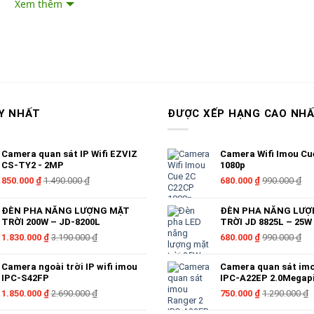
Xem thêm
ựa chọn lắp đặt tại nhiều vị trí khác nhau trong nhà như đặt bàn, để tủ 
a mình.
Y NHẤT
ĐƯỢC XẾP HẠNG CAO NH
g
 mà hãy yên tâm với tính năng cảnh báo tự động của camera này. Bất 
Camera quan sát IP Wifi EZVIZ
Camera Wifi Imou Cu
g báo về điện thoại của bạn.
CS-TY2 - 2MP
1080p
850.000
₫
1.490.000
₫
680.000
₫
990.000
₫
ĐÈN PHA NĂNG LƯỢNG MẶT
ĐÈN PHA NĂNG LƯỢ
TRỜI 200W – JD-8200L
TRỜI JD 8825L – 25W
1.830.000
₫
3.190.000
₫
680.000
₫
990.000
₫
Camera ngoài trời IP wifi imou
Camera quan sát im
IPC-S42FP
IPC-A22EP 2.0Megapi
1.850.000
₫
2.690.000
₫
750.000
₫
1.290.000
₫