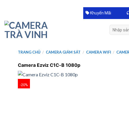
Skip
to
Khuyến Mãi
content
Tìm
kiếm:
TRANG CHỦ
/
CAMERA GIÁM SÁT
/
CAMERA WIFI
/
CAMER
Camera Ezviz C1C-B 1080p
-20%