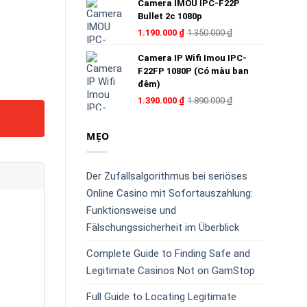
Camera IMOU IPC-F22P
Bullet 2c 1080p
1.190.000
₫
1.350.000
₫
Camera IP Wifi Imou IPC-
F22FP 1080P (Có màu ban
đêm)
1.390.000
₫
1.890.000
₫
MẸO
Der Zufallsalgorithmus bei seriöses
Online Casino mit Sofortauszahlung:
Funktionsweise und
Fälschungssicherheit im Überblick
Complete Guide to Finding Safe and
Legitimate Casinos Not on GamStop
Full Guide to Locating Legitimate