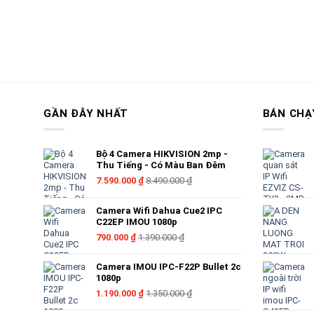
Kiểu dáng dễ dàng lắp đặt
Đối với sản phẩm
camera thông minh
C1C-B này, bạn có thể l
tường hay gắn trần sao cho phù hợp với nhu cầu theo dõi củ
GẦN ĐÂY NHẤT
BÁN CHẠ
Camera Ezviz C1C-B Tích hợp cảm biến chuyển độn
Bạn không cần phải quan sát điện thoại, máy tính 24/24 nữa
Bộ 4 Camera HIKVISION 2mp -
động đáng ngờ nào được ghi lại trên camera sẽ tự động thôn
Thu Tiếng - Có Màu Ban Đêm
7.590.000
₫
8.490.000
₫
Camera Wifi Dahua Cue2 IPC
C22EP IMOU 1080p
790.000
₫
1.390.000
₫
Ezviz C1C B Hỗ trợ đọc thẻ nhớ micro SD
Camera IMOU IPC-F22P Bullet 2c
1080p
Bạn có thể mua thẻ nhớ, phù hợp với nhu cầu sử dụng:
1.190.000
₫
1.350.000
₫
– Thẻ nhớ 16Gb, thời gian lưu trữ 2-3 ngày