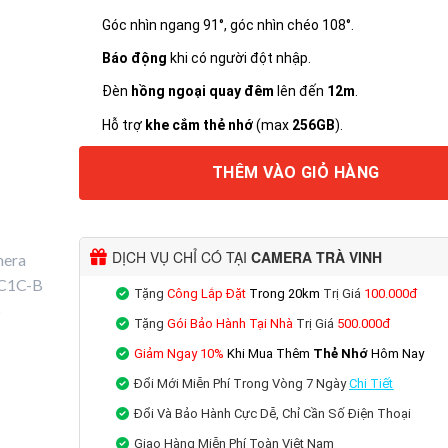
Góc nhìn ngang 91°, góc nhìn chéo 108°.
Báo động
khi có người đột nhập.
Đèn
hồng ngoại quay đêm
lên đến
12m
.
Hỗ trợ
khe cắm thẻ nhớ
(max
256GB
).
THÊM VÀO GIỎ HÀNG
DỊCH VỤ CHỈ CÓ TẠI
CAMERA TRÀ VINH
Tặng
Công Lắp Đặt
Trong 20km
Trị Giá
100.000đ
Tặng
Gói Bảo Hành Tại Nhà
Trị Giá
500.000đ
Giảm Ngay 10%
Khi Mua Thêm
Thẻ Nhớ
Hôm Nay
Đổi Mới Miễn Phí
Trong Vòng 7 Ngày
Chi
Tiết
Đổi Và Bảo Hành Cực Dễ, Chỉ Cần Số Điện Thoại
Giao Hàng Miễn Phí Toàn Việt Nam