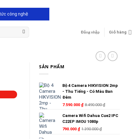
tức công nghệ
Đăng nhập
Giỏ hàng
SẢN PHẨM
Bộ 4 Camera HIKVISION 2mp
- Thu Tiếng - Có Màu Ban
Đêm
7.590.000
₫
8.490.000
₫
Camera Wifi Dahua Cue2 IPC
C22EP IMOU 1080p
790.000
₫
1.390.000
₫