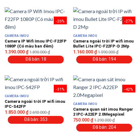
-26%
-27%
CAMERA IMOU
CAMERA IMOU
Camera IP Wifi Imou IPC-F22FP
Camera ngoài trời IP wifi imou
1080P (Có màu ban đêm)
Bullet Lite IPC-F22FP-D 2Mp
1.390.000
₫
1.160.000
₫
1.890.000
₫
1.590.000
₫
Đã bán: 18
Đã bán: 194
-31%
-42%
CAMERA IMOU
Camera ngoài trời IP wifi imou
CAMERA IMOU
IPC-S42FP
Camera quan sát imou Ranger
1.850.000
₫
2.690.000
₫
2 IPC-A22EP 2.0Megapixel
Đã bán: 353
750.000
₫
1.290.000
₫
Đã bán: 204