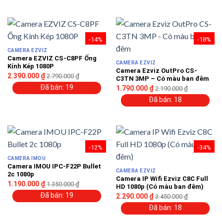
-14%
-18%
CAMERA EZVIZ
Camera EZVIZ CS-C8PF Ống
CAMERA EZVIZ
Kính Kép 1080P
Camera Ezviz OutPro CS-
2.390.000
₫
2.790.000
₫
C3TN 3MP – Có màu ban đêm
Đã bán: 19
1.790.000
₫
2.190.000
₫
Đã bán: 18
-12%
-34%
CAMERA IMOU
Camera IMOU IPC-F22P Bullet
CAMERA EZVIZ
2c 1080p
Camera IP Wifi Ezviz C8C Full
1.190.000
₫
1.350.000
₫
HD 1080p (Có màu ban đêm)
Đã bán: 19
2.290.000
₫
3.450.000
₫
Đã bán: 18