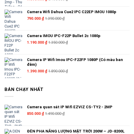
Camera Wifi Dahua Cue2 IPC C22EP IMOU 1080p
790.000
₫
1.390.000
₫
Camera IMOU IPC-F22P Bullet 2c 1080p
1.190.000
₫
1.350.000
₫
Camera IP Wifi Imou IPC-F22FP 1080P (Có màu ban
đêm)
1.390.000
₫
1.890.000
₫
BÁN CHẠY NHẤT
Camera quan sát IP Wifi EZVIZ CS-TY2 - 2MP
850.000
₫
1.490.000
₫
ĐÈN PHA NĂNG LƯỢNG MẶT TRỜI 200W – JD-8200L