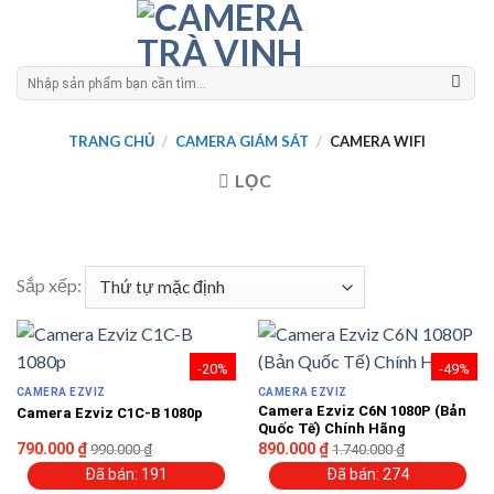
Skip
to
content
Tìm
kiếm:
TRANG CHỦ
/
CAMERA GIÁM SÁT
/
CAMERA WIFI
LỌC
Sắp xếp:
-20%
-49%
CAMERA EZVIZ
CAMERA EZVIZ
Camera Ezviz C6N 1080P (Bản
Camera Ezviz C1C-B 1080p
Quốc Tế) Chính Hãng
790.000
₫
890.000
₫
990.000
₫
1.740.000
₫
Đã bán: 191
Đã bán: 274