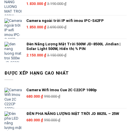
1.830.000
₫
3.190.000
₫
Camera ngoài trời IP wifi imou IPC-S42FP
1.850.000
₫
2.690.000
₫
Đèn Năng Lượng Mặt Trời 500W JD-8500L Jindian |
Solar Light 500W, Hiển thị % PIN
2.150.000
₫
3.150.000
₫
ĐƯỢC XẾP HẠNG CAO NHẤT
Camera Wifi Imou Cue 2C C22CP 1080p
680.000
₫
990.000
₫
ĐÈN PHA NĂNG LƯỢNG MẶT TRỜI JD 8825L – 25W
680.000
₫
990.000
₫