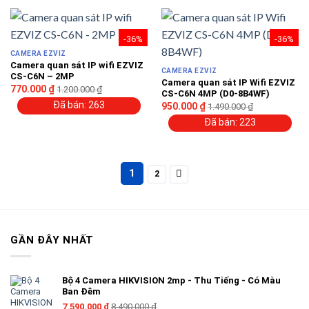
-36%
-36%
CAMERA EZVIZ
Camera quan sát IP wifi EZVIZ
CAMERA EZVIZ
CS-C6N – 2MP
Camera quan sát IP Wifi EZVIZ
770.000
₫
1.200.000
₫
CS-C6N 4MP (D0-8B4WF)
Đã bán: 263
950.000
₫
1.490.000
₫
Đã bán: 223
1
2
GẦN ĐÂY NHẤT
Bộ 4 Camera HIKVISION 2mp - Thu Tiếng - Có Màu
Ban Đêm
7.590.000
₫
8.490.000
₫